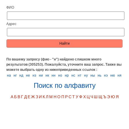
ФИО
Адрес
По вашему запросу (фио - "н") найдено слишком много
результатов (305253). Пожалуйста, уточните ваш запрос.
Также вы
можете выбрать одну из нижеприведенных ссылок :
на
нг
нд
не
нз
ни
нк
нн
но
нр
нс
нт
ну
ны
нь
нэ
ню
ня
Поиск по алфавиту
А
Б
В
Г
Д
Е
Ж
З
И
К
Л
М
Н
О
П
Р
С
Т
У
Ф
Х
Ц
Ч
Ш
Щ
Ъ
Э
Ю
Я