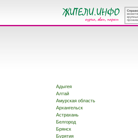
Справ
можете
крупны
прожив
Адыгея
Алтай
Амурская область
Архангельск
Астрахань
Белгород
Брянск
Бурятия