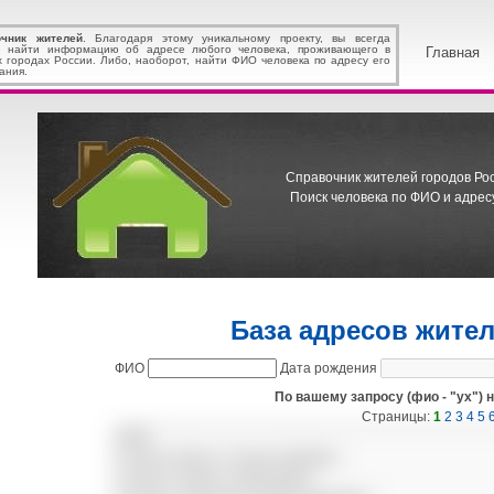
очник жителей
. Благодаря этому уникальному проекту, вы всегда
 найти информацию об адресе любого человека, проживающего в
Главная
х городах России. Либо, наоборот, найти ФИО человека по адресу его
ания.
Справочник жителей городов Росс
Поиск человека по ФИО и адресу
База адресов жите
ФИО
Дата рождения
По вашему запросу (фио - "ух") 
Страницы:
1
2
3
4
5
ФИО
УХИНА ЕЛЕНА СТАНИСЛАВОВНА
УХИНА ГАЛИНА СЕМЕНОВНА