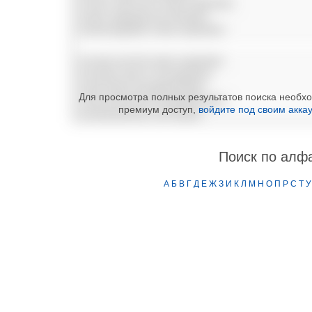
УХТИНА СВЕТЛАНА АЛЕКСАНДРОВНА
УХОВА НАДЕЖДА ВАСИЛЬЕВНА
УХОВ ВЛАДИМИР АЛЕКСАНДРОВИЧ
УХАНОВ СЕРГЕЙ АЛЕКСАНДРОВИЧ
УХАНОВА ЕЛЕНА ГЕННАДЬЕВНА
УХОВ РОМАН ВЛАДИМИРОВИЧ
Для просмотра полных результатов поиска необхо
УХОВА ВЕРОНИКА ВЛАДИМИРОВНА
премиум доступ,
войдите под своим акка
УХАНОВ МИХАИЛ СЕРГЕЕВИЧ
Поиск по алф
А
Б
В
Г
Д
Е
Ж
З
И
К
Л
М
Н
О
П
Р
С
Т
У