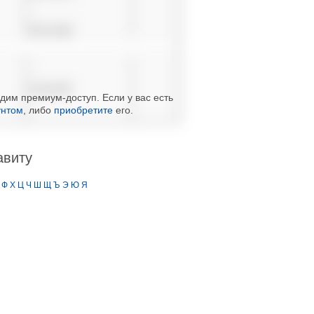
-
-
06.03.1968
-
-
01.08.1991
дим премиум-доступ. Если у вас есть
-
унтом
, либо
приобретите
его.
-
авиту
Ф
Х
Ц
Ч
Ш
Щ
Ъ
Э
Ю
Я