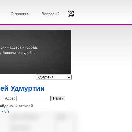
О проекте
Вопросы?
ии - адреса и города.
. Анонимно и удобно.
лей Удмуртии
Адрес
найдено 82 записей
6
7
8
9
Дата рождения
Адрес
-
06.09.1954