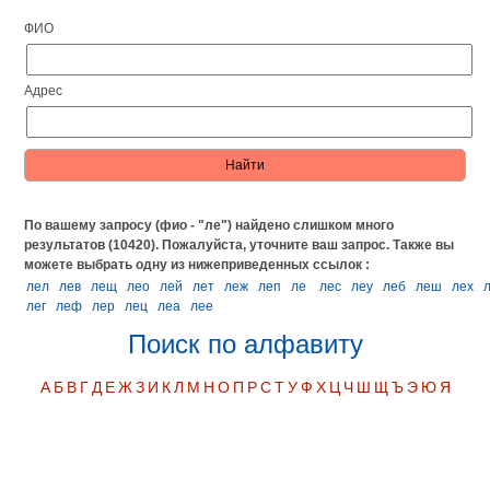
ФИО
Адрес
По вашему запросу (фио - "ле") найдено слишком много
результатов (10420). Пожалуйста, уточните ваш запрос.
Также вы
можете выбрать одну из нижеприведенных ссылок :
лел
лев
лещ
лео
лей
лет
леж
леп
ле
лес
леу
леб
леш
лех
лег
леф
лер
лец
леа
лее
Поиск по алфавиту
А
Б
В
Г
Д
Е
Ж
З
И
К
Л
М
Н
О
П
Р
С
Т
У
Ф
Х
Ц
Ч
Ш
Щ
Ъ
Э
Ю
Я